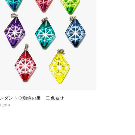
ンダント◇蜘蛛の巣 二色被せ
3,200