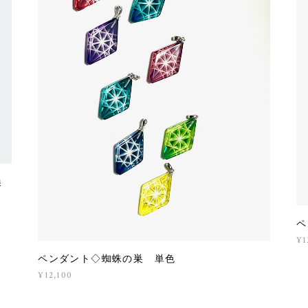
換
ペ
¥1
ペンダント◇蜘蛛の巣 単色
¥12,100