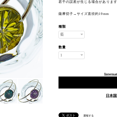
若干の誤差が生じる場合がありま
薩摩切子→サイズ直径約19mm
種類
数量
Internat
日本国
通報する