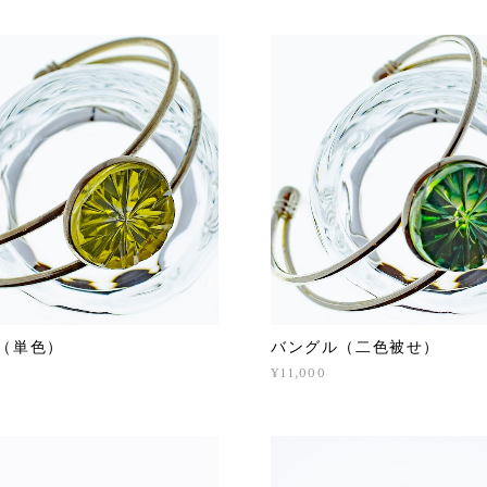
（単色）
バングル（二色被せ）
¥11,000