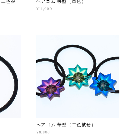
・二色被
ヘアゴム 桜型（単色）
¥11,000
ヘアゴム 華型（二色被せ）
¥8,800